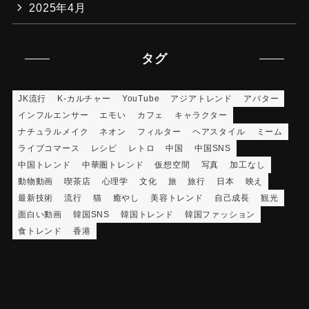
2025年4月
タグ
JK流行
K-カルチャー
YouTube
アジアトレンド
アバター
インフルエンサー
エモい
カフェ
キャラクター
ナチュラルメイク
ネオン
フィルター
ヘアスタイル
ミーム
ライブコマース
レシピ
レトロ
中国
中国SNS
中国トレンド
中華圏トレンド
仮想空間
写真
加工なし
動物動画
喫茶店
心理学
文化
旅
旅行
日本
映え
最新技術
流行
猫
癒やし
美容トレンド
自己成長
観光
面白い動画
韓国SNS
韓国トレンド
韓国ファッション
食トレンド
香港