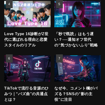
Love Type 16診断がZ世
「秒で既読」はもう遅
代に選ばれる理由と恋愛
い？──通知オフ世代
スタイルのリアル
の“気づかないふり”戦略
TikTokで流行る音源のひ
なぜ今、コメント欄がバ
みつ｜“バズ曲”の共通点
ズる？SNSの“影の主
とは？
役”に注目