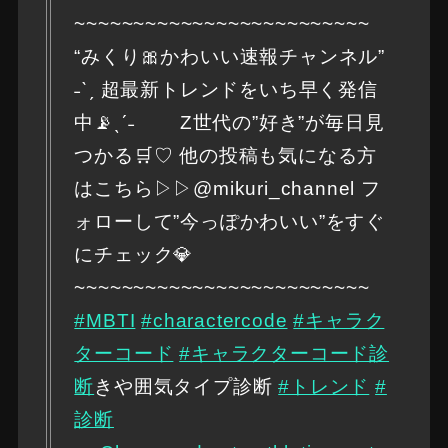
~~~~~~~~~~~~~~~~~~~~~~~~~
“みくり🎀かわいい速報チャンネル”
˗ˋˏ 超最新トレンドをいち早く発信
中📡ˎˊ˗ Z世代の”好き”が毎日見
つかる🛒♡ 他の投稿も気になる方
はこちら▷▷@mikuri_channel フ
ォローして”今っぽかわいい”をすぐ
にチェック💎
~~~~~~~~~~~~~~~~~~~~~~~~~
#MBTI
#charactercode
#キャラク
ターコード
#キャラクターコード診
断
きや囲気タイプ診断
#トレンド
#
診断