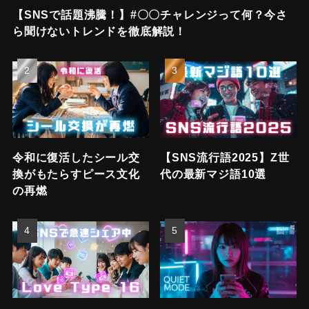
【SNSで話題沸騰！】#〇〇チャレンジって何？今さ
ら聞けないトレンドを徹底解説！
令和に復活したシール交
【SNS流行語2025】Z世
換がもたらすピース文化
代の最新マジ語10選
の再燃