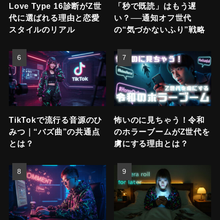
Love Type 16診断がZ世
「秒で既読」はもう遅
代に選ばれる理由と恋愛
い？──通知オフ世代
スタイルのリアル
の“気づかないふり”戦略
TikTokで流行る音源のひ
怖いのに見ちゃう！令和
みつ｜“バズ曲”の共通点
のホラーブームがZ世代を
とは？
虜にする理由とは？