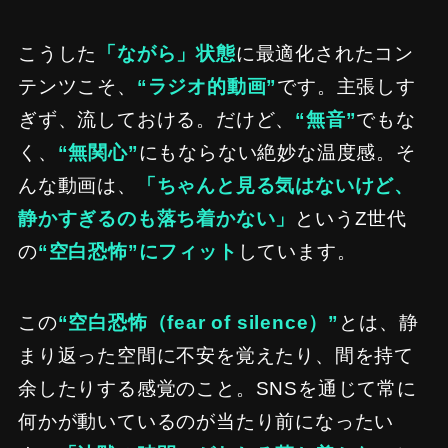
こうした
「ながら」状態
に最適化されたコン
テンツこそ、
“ラジオ的動画”
です。主張しす
ぎず、流しておける。だけど、
“無音”
でもな
く、
“無関心”
にもならない絶妙な温度感。そ
んな動画は、
「ちゃんと見る気はないけど、
静かすぎるのも落ち着かない」
というZ世代
の
“空白恐怖”にフィット
しています。
この
“空白恐怖（fear of silence）”
とは、静
まり返った空間に不安を覚えたり、間を持て
余したりする感覚のこと。SNSを通じて常に
何かが動いているのが当たり前になったい