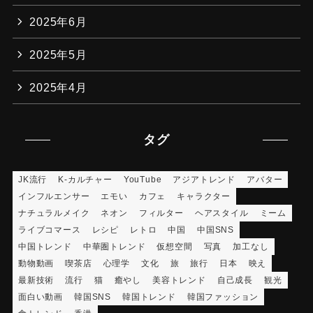
2025年6月
2025年5月
2025年4月
タグ
JK流行
K-カルチャー
YouTube
アジアトレンド
アバター
インフルエンサー
エモい
カフェ
キャラクター
ナチュラルメイク
ネオン
フィルター
ヘアスタイル
ミーム
ライブコマース
レシピ
レトロ
中国
中国SNS
中国トレンド
中華圏トレンド
仮想空間
写真
加工なし
動物動画
喫茶店
心理学
文化
旅
旅行
日本
映え
最新技術
流行
猫
癒やし
美容トレンド
自己成長
観光
面白い動画
韓国SNS
韓国トレンド
韓国ファッション