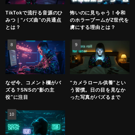
TikTokで流行る音源のひ
怖いのに見ちゃう！令和
みつ｜“バズ曲”の共通点
のホラーブームがZ世代を
とは？
虜にする理由とは？
なぜ今、コメント欄がバ
“カメラロール供養”とい
ズる？SNSの“影の主
う習慣。日の目を見なか
役”に注目
った写真がバズるまで