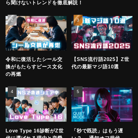
ら聞けないトレンドを徹底解説！
令和に復活したシール交
【SNS流行語2025】Z世
換がもたらすピース文化
代の最新マジ語10選
の再燃
Love Type 16診断がZ世
「秒で既読」はもう遅
代に選ばれる理由と恋愛
い？──通知オフ世代