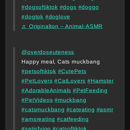
#dogsoftiktok
#dogs
#doggo
#dogtok
#doglove
♬ Originalton – Animal-ASMR
@overdoseuteness
Happy meal, Cats muckbang
#petsoftiktok
#CutePets
#PetLovers
#CatLovers
#Hamster
#AdorableAnimals
#PetFeeding
#PetVideos
#muckbang
#catsmuckbang
#cateating
#asmr
#amsreating
#catfeeding
#satisfying
#catsoftiktok