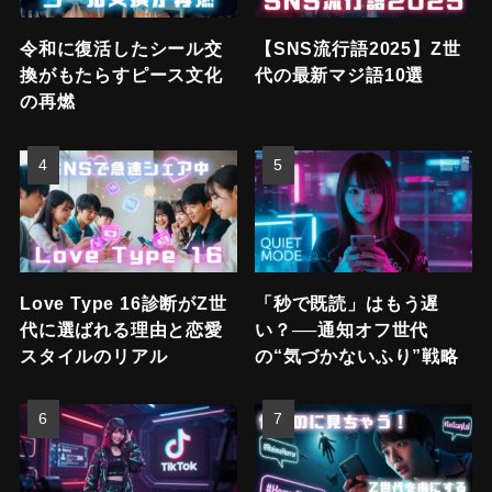
令和に復活したシール交
【SNS流行語2025】Z世
換がもたらすピース文化
代の最新マジ語10選
の再燃
Love Type 16診断がZ世
「秒で既読」はもう遅
代に選ばれる理由と恋愛
い？──通知オフ世代
スタイルのリアル
の“気づかないふり”戦略