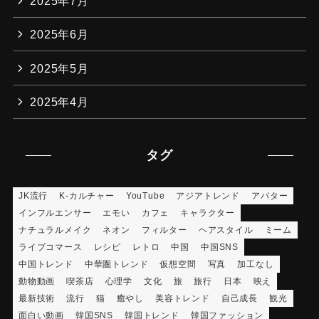
2025年7月
2025年6月
2025年5月
2025年4月
タグ
JK流行
K-カルチャー
YouTube
アジアトレンド
アバター
インフルエンサー
エモい
カフェ
キャラクター
ナチュラルメイク
ネオン
フィルター
ヘアスタイル
ミーム
ライブコマース
レシピ
レトロ
中国
中国SNS
中国トレンド
中華圏トレンド
仮想空間
写真
加工なし
動物動画
喫茶店
心理学
文化
旅
旅行
日本
映え
最新技術
流行
猫
癒やし
美容トレンド
自己成長
観光
面白い動画
韓国SNS
韓国トレンド
韓国ファッション