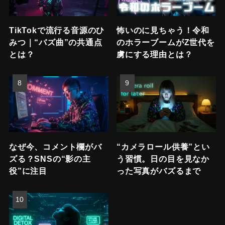
TikTokで流行る音源のひ
怖いのに見ちゃう！令和
みつ｜“バズ曲”の共通点
のホラーブームがZ世代を
とは？
虜にする理由とは？
なぜ今、コメント欄がバ
“カメラロール供養”とい
ズる？SNSの“影の主
う習慣。日の目を見なか
役”に注目
った写真がバズるまで