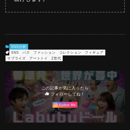
SNS分析
SNS
バズ
ファッション
コレクション
フィギュア
サプライズ
アートトイ
Z世代
この記事が気に入ったら
フォローしてね！
Follow Me