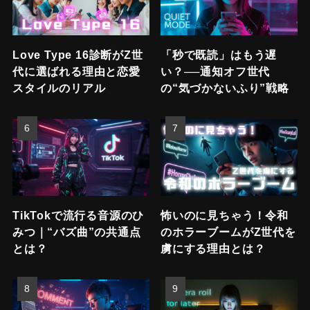
Love Type 16診断がZ世
「秒で既読」はもう遅
代に選ばれる理由と恋愛
い？──通知オフ世代
スタイルのリアル
の“気づかないふり”戦略
TikTokで流行る音源のひ
怖いのに見ちゃう！令和
みつ｜“バズ曲”の共通点
のホラーブームがZ世代を
とは？
虜にする理由とは？