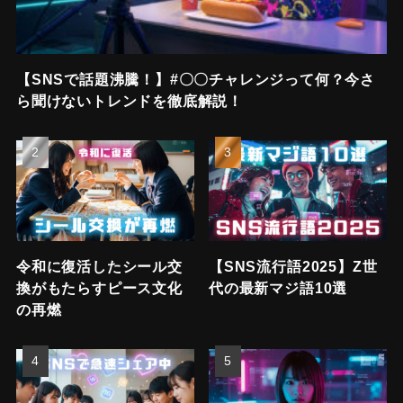
【SNSで話題沸騰！】#〇〇チャレンジって何？今さ
ら聞けないトレンドを徹底解説！
令和に復活したシール交
【SNS流行語2025】Z世
換がもたらすピース文化
代の最新マジ語10選
の再燃