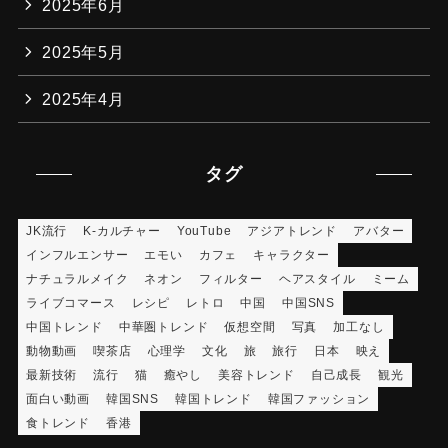
2025年6月
2025年5月
2025年4月
タグ
JK流行
K-カルチャー
YouTube
アジアトレンド
アバター
インフルエンサー
エモい
カフェ
キャラクター
ナチュラルメイク
ネオン
フィルター
ヘアスタイル
ミーム
ライブコマース
レシピ
レトロ
中国
中国SNS
中国トレンド
中華圏トレンド
仮想空間
写真
加工なし
動物動画
喫茶店
心理学
文化
旅
旅行
日本
映え
最新技術
流行
猫
癒やし
美容トレンド
自己成長
観光
面白い動画
韓国SNS
韓国トレンド
韓国ファッション
食トレンド
香港