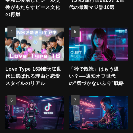
令和に復活したシール交
【SNS流行語2025】Z世
換がもたらすピース文化
代の最新マジ語10選
の再燃
Love Type 16診断がZ世
「秒で既読」はもう遅
代に選ばれる理由と恋愛
い？──通知オフ世代
スタイルのリアル
の“気づかないふり”戦略