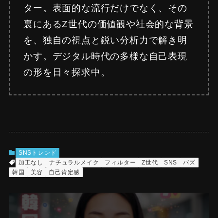
ター。表面的な流行だけでなく、その
裏にあるZ世代の価値観や社会的な背景
を、独自の視点と鋭い分析力で解き明
かす。デジタル時代の多様な自己表現
の形を日々探求中。
SNSトレンド
加工なし
ナチュラルメイク
フィルター
Z世代
SNS
バズ
韓国
美容
自己肯定感