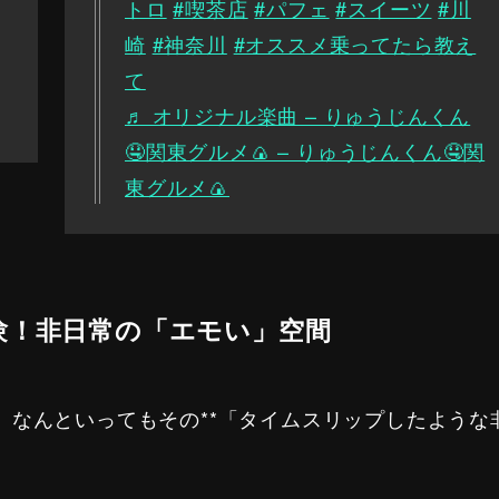
トロ
#喫茶店
#パフェ
#スイーツ
#川
崎
#神奈川
#オススメ乗ってたら教え
て
♬ オリジナル楽曲 – りゅうじんくん
🤤関東グルメ🍙 – りゅうじんくん🤤関
東グルメ🍙
験！非日常の「エモい」空間
、なんといってもその**「タイムスリップしたような