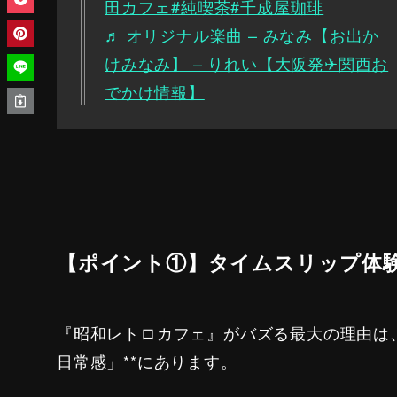
田カフェ
#純喫茶
#千成屋珈琲
♬ オリジナル楽曲 – みなみ【お出か
けみなみ】 – りれい【大阪発✈関西お
でかけ情報】
【ポイント①】タイムスリップ体
『昭和レトロカフェ』がバズる最大の理由は
日常感」**にあります。