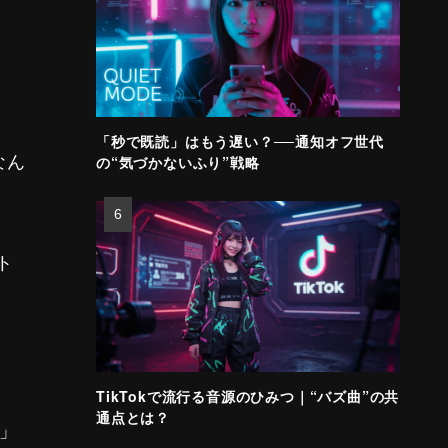
「秒で既読」はもう遅い？──通知オフ世代
なん
の“気づかないふり”戦略
ト
TikTokで流行る音源のひみつ｜“バズ曲”の共
通点とは？
ズ」