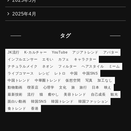
2025年4月
タグ
JK流行
K-カルチャー
YouTube
アジアトレンド
アバター
インフルエンサー
エモい
カフェ
キャラクター
ナチュラルメイク
ネオン
フィルター
ヘアスタイル
ミーム
ライブコマース
レシピ
レトロ
中国
中国SNS
中国トレンド
中華圏トレンド
仮想空間
写真
加工なし
動物動画
喫茶店
心理学
文化
旅
旅行
日本
映え
最新技術
流行
猫
癒やし
美容トレンド
自己成長
観光
面白い動画
韓国SNS
韓国トレンド
韓国ファッション
食トレンド
香港