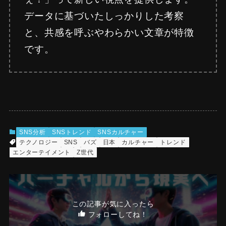
データに基づいたしっかりした考察
と、共感を呼ぶやわらかい文章が特徴
です。
SNS分析
SNSトレンド
SNSカルチャー
テクノロジー
SNS
バズ
日本
カルチャー
トレンド
エンターテイメント
Z世代
この記事が気に入ったら
フォローしてね！