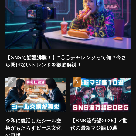
【SNSで話題沸騰！】#〇〇チャレンジって何？今さ
ら聞けないトレンドを徹底解説！
令和に復活したシール交
【SNS流行語2025】Z世
換がもたらすピース文化
代の最新マジ語10選
の再燃