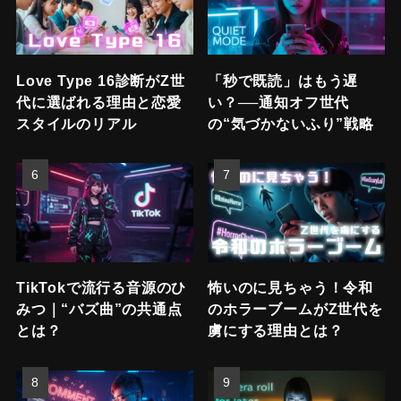
Love Type 16診断がZ世
「秒で既読」はもう遅
代に選ばれる理由と恋愛
い？──通知オフ世代
スタイルのリアル
の“気づかないふり”戦略
TikTokで流行る音源のひ
怖いのに見ちゃう！令和
みつ｜“バズ曲”の共通点
のホラーブームがZ世代を
とは？
虜にする理由とは？