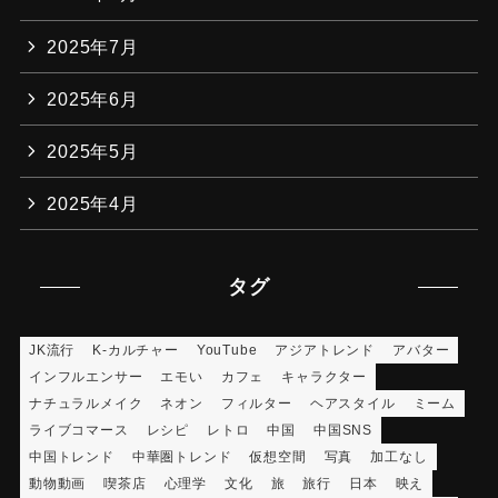
2025年7月
2025年6月
2025年5月
2025年4月
タグ
JK流行
K-カルチャー
YouTube
アジアトレンド
アバター
インフルエンサー
エモい
カフェ
キャラクター
ナチュラルメイク
ネオン
フィルター
ヘアスタイル
ミーム
ライブコマース
レシピ
レトロ
中国
中国SNS
中国トレンド
中華圏トレンド
仮想空間
写真
加工なし
動物動画
喫茶店
心理学
文化
旅
旅行
日本
映え