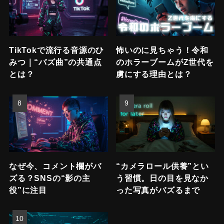
TikTokで流行る音源のひ
怖いのに見ちゃう！令和
みつ｜“バズ曲”の共通点
のホラーブームがZ世代を
とは？
虜にする理由とは？
なぜ今、コメント欄がバ
“カメラロール供養”とい
ズる？SNSの“影の主
う習慣。日の目を見なか
役”に注目
った写真がバズるまで