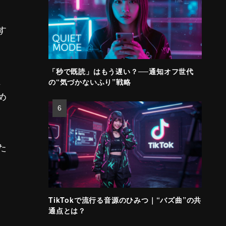
す
「秒で既読」はもう遅い？──通知オフ世代
、
の“気づかないふり”戦略
め
た
TikTokで流行る音源のひみつ｜“バズ曲”の共
通点とは？