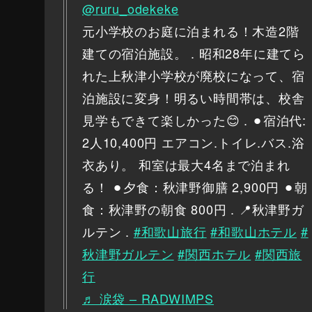
@ruru_odekeke
元小学校のお庭に泊まれる！木造2階
建ての宿泊施設。 . 昭和28年に建てら
れた上秋津小学校が廃校になって、宿
泊施設に変身！明るい時間帯は、校舎
見学もできて楽しかった😊 . ⚫︎宿泊代:
2人10,400円 エアコン.トイレ.バス.浴
衣あり。 和室は最大4名まで泊まれ
る！ ⚫︎夕食：秋津野御膳 2,900円 ⚫︎朝
食：秋津野の朝食 800円 . 📍秋津野ガ
ルテン .
#和歌山旅行
#和歌山ホテル
#
秋津野ガルテン
#関西ホテル
#関西旅
行
♬ 涙袋 – RADWIMPS