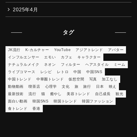
2025年4月
タグ
JK流行
K-カルチャー
YouTube
アジアトレンド
アバター
インフルエンサー
エモい
カフェ
キャラクター
ナチュラルメイク
ネオン
フィルター
ヘアスタイル
ミーム
ライブコマース
レシピ
レトロ
中国
中国SNS
中国トレンド
中華圏トレンド
仮想空間
写真
加工なし
動物動画
喫茶店
心理学
文化
旅
旅行
日本
映え
最新技術
流行
猫
癒やし
美容トレンド
自己成長
観光
面白い動画
韓国SNS
韓国トレンド
韓国ファッション
食トレンド
香港