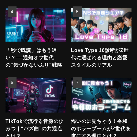
「秒で既読」はもう遅
Love Type 16診断がZ世
い？──通知オフ世代
代に選ばれる理由と恋愛
の“気づかないふり”戦略
スタイルのリアル
TikTokで流行る音源のひ
怖いのに見ちゃう！令和
みつ｜“バズ曲”の共通点
のホラーブームがZ世代を
とは？
虜にする理由とは？