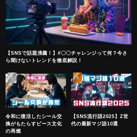
【SNSで話題沸騰！】#〇〇チャレンジって何？今さ
ら聞けないトレンドを徹底解説！
令和に復活したシール交
【SNS流行語2025】Z世
換がもたらすピース文化
代の最新マジ語10選
の再燃