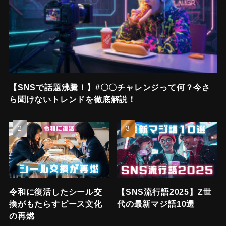
【SNSで話題沸騰！】#〇〇チャレンジって何？今さ
ら聞けないトレンドを徹底解説！
令和に復活したシール交
【SNS流行語2025】Z世
換がもたらすピース文化
代の最新マジ語10選
の再燃