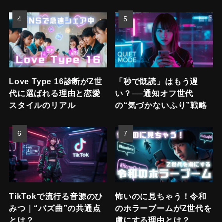
Love Type 16診断がZ世
「秒で既読」はもう遅
代に選ばれる理由と恋愛
い？──通知オフ世代
スタイルのリアル
の“気づかないふり”戦略
TikTokで流行る音源のひ
怖いのに見ちゃう！令和
みつ｜“バズ曲”の共通点
のホラーブームがZ世代を
とは？
虜にする理由とは？