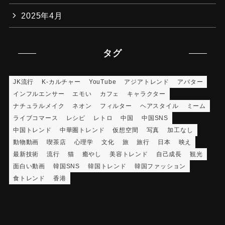
2025年4月
タグ
JK流行
K-カルチャー
YouTube
アジアトレンド
アバター
インフルエンサー
エモい
カフェ
キャラクター
ナチュラルメイク
ネオン
フィルター
ヘアスタイル
ミーム
ライブコマース
レシピ
レトロ
中国
中国SNS
中国トレンド
中華圏トレンド
仮想空間
写真
加工なし
動物動画
喫茶店
心理学
文化
旅
旅行
日本
映え
最新技術
流行
猫
癒やし
美容トレンド
自己成長
観光
面白い動画
韓国SNS
韓国トレンド
韓国ファッション
食トレンド
香港