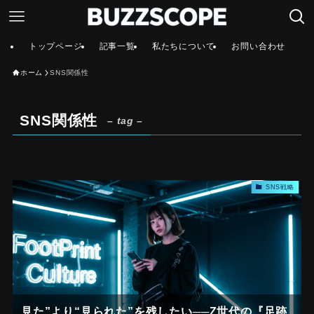
トップページ
記事一覧
私たちについて
お問い合わせ
ホーム
SNS関係性
SNS関係性
– tag –
SNS戦略
見た”より“見られた”を残したい──Z世代の『足跡