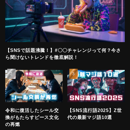
【SNSで話題沸騰！】#〇〇チャレンジって何？今さ
ら聞けないトレンドを徹底解説！
令和に復活したシール交
【SNS流行語2025】Z世
換がもたらすピース文化
代の最新マジ語10選
の再燃