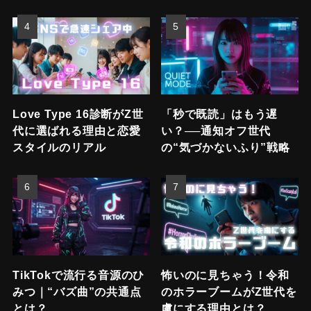
Love Type 16診断がZ世
「秒で既読」はもう遅
代に選ばれる理由と恋愛
い？──通知オフ世代
スタイルのリアル
の“気づかないふり”戦略
TikTokで流行る音源のひ
怖いのに見ちゃう！令和
みつ｜“バズ曲”の共通点
のホラーブームがZ世代を
とは？
虜にする理由とは？