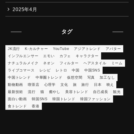
2025年4月
タグ
JK流行
K-カルチャー
YouTube
アジアトレンド
アバター
インフルエンサー
エモい
カフェ
キャラクター
ナチュラルメイク
ネオン
フィルター
ヘアスタイル
ミーム
ライブコマース
レシピ
レトロ
中国
中国SNS
中国トレンド
中華圏トレンド
仮想空間
写真
加工なし
動物動画
喫茶店
心理学
文化
旅
旅行
日本
映え
最新技術
流行
猫
癒やし
美容トレンド
自己成長
観光
面白い動画
韓国SNS
韓国トレンド
韓国ファッション
食トレンド
香港