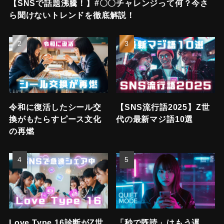
【SNSで話題沸騰！】#〇〇チャレンジって何？今さ
ら聞けないトレンドを徹底解説！
令和に復活したシール交
【SNS流行語2025】Z世
換がもたらすピース文化
代の最新マジ語10選
の再燃
Love Type 16診断がZ世
「秒で既読」はもう遅