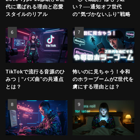
代に選ばれる理由と恋愛
い？──通知オフ世代
スタイルのリアル
の“気づかないふり”戦略
TikTokで流行る音源のひ
怖いのに見ちゃう！令和
みつ｜“バズ曲”の共通点
のホラーブームがZ世代を
とは？
虜にする理由とは？