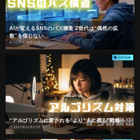
AIが変えるSNSのバズ構造 Z世代は“偶然の拡
散”を信じない
2025年10月31日
SNS戦略
“アルゴリズムに愛される”より“人に残る”戦略へ
2025年10月27日