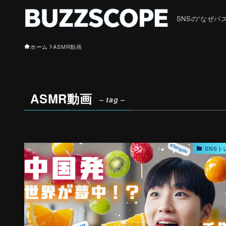
SNSの“なぜ
ホーム
ASMR動画
ASMR動画
– tag –
SNSト