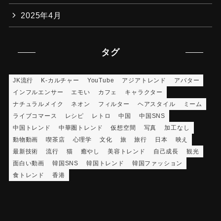
2025年4月
タグ
JK流行
K-カルチャー
YouTube
アジアトレンド
アバター
インフルエンサー
エモい
カフェ
キャラクター
ナチュラルメイク
ネオン
フィルター
ヘアスタイル
ミーム
ライブコマース
レシピ
レトロ
中国
中国SNS
中国トレンド
中華圏トレンド
仮想空間
写真
加工なし
動物動画
喫茶店
心理学
文化
旅
旅行
日本
映え
最新技術
流行
猫
癒やし
美容トレンド
自己成長
観光
面白い動画
韓国SNS
韓国トレンド
韓国ファッション
食トレンド
香港