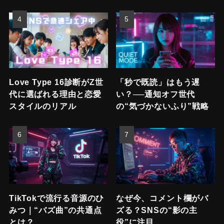
Love Type 16診断がZ世
「秒で既読」はもう遅
代に選ばれる理由と恋愛
い？──通知オフ世代
スタイルのリアル
の“気づかないふり”戦略
TikTokで流行る音源のひ
なぜ今、コメント欄がバ
みつ｜“バズ曲”の共通点
ズる？SNSの“影の主
とは？
役”に注目