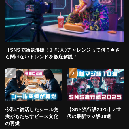
【SNSで話題沸騰！】#〇〇チャレンジって何？今さ
ら聞けないトレンドを徹底解説！
令和に復活したシール交
【SNS流行語2025】Z世
換がもたらすピース文化
代の最新マジ語10選
の再燃