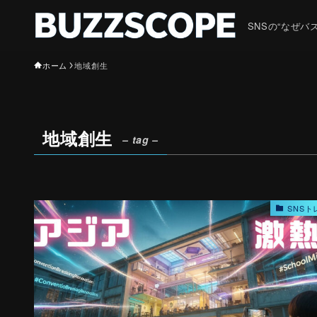
SNSの“なぜ
ホーム
地域創生
地域創生
– tag –
SNSト