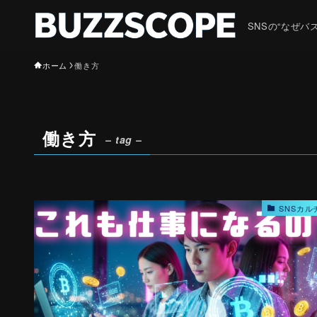
SNSの“なぜ
ホーム
働き方
働き方
– tag –
SNSカル