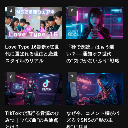
Love Type 16診断がZ世
「秒で既読」はもう遅
代に選ばれる理由と恋愛
い？──通知オフ世代
スタイルのリアル
の“気づかないふり”戦略
TikTokで流行る音源のひ
なぜ今、コメント欄がバ
みつ｜“バズ曲”の共通点
ズる？SNSの“影の主
とは？
役”に注目