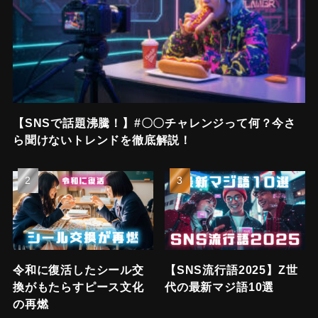
【SNSで話題沸騰！】#〇〇チャレンジって何？今さ
ら聞けないトレンドを徹底解説！
令和に復活したシール交
【SNS流行語2025】Z世
換がもたらすピース文化
代の最新マジ語10選
の再燃