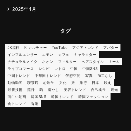
2025年4月
タグ
JK流行
K-カルチャー
YouTube
アジアトレンド
アバター
インフルエンサー
エモい
カフェ
キャラクター
ナチュラルメイク
ネオン
フィルター
ヘアスタイル
ミーム
ライブコマース
レシピ
レトロ
中国
中国SNS
中国トレンド
中華圏トレンド
仮想空間
写真
加工なし
動物動画
喫茶店
心理学
文化
旅
旅行
日本
映え
最新技術
流行
猫
癒やし
美容トレンド
自己成長
観光
面白い動画
韓国SNS
韓国トレンド
韓国ファッション
食トレンド
香港