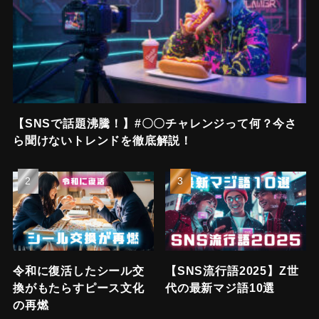
【SNSで話題沸騰！】#〇〇チャレンジって何？今さ
ら聞けないトレンドを徹底解説！
令和に復活したシール交
【SNS流行語2025】Z世
換がもたらすピース文化
代の最新マジ語10選
の再燃