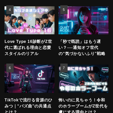
Love Type 16診断がZ世
「秒で既読」はもう遅
代に選ばれる理由と恋愛
い？──通知オフ世代
スタイルのリアル
の“気づかないふり”戦略
TikTokで流行る音源のひ
怖いのに見ちゃう！令和
みつ｜“バズ曲”の共通点
のホラーブームがZ世代を
とは？
虜にする理由とは？