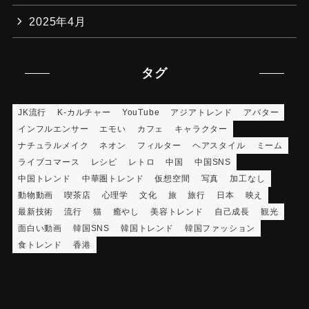
2025年4月
タグ
JK流行
K-カルチャー
YouTube
アジアトレンド
アバター
インフルエンサー
エモい
カフェ
キャラクター
ナチュラルメイク
ネオン
フィルター
ヘアスタイル
ミーム
ライブコマース
レシピ
レトロ
中国
中国SNS
中国トレンド
中華圏トレンド
仮想空間
写真
加工なし
動物動画
喫茶店
心理学
文化
旅
旅行
日本
映え
最新技術
流行
猫
癒やし
美容トレンド
自己成長
観光
面白い動画
韓国SNS
韓国トレンド
韓国ファッション
食トレンド
香港