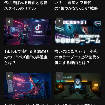
代に選ばれる理由と恋愛
い？──通知オフ世代
スタイルのリアル
の“気づかないふり”戦略
TikTokで流行る音源のひ
怖いのに見ちゃう！令和
みつ｜“バズ曲”の共通点
のホラーブームがZ世代を
とは？
虜にする理由とは？