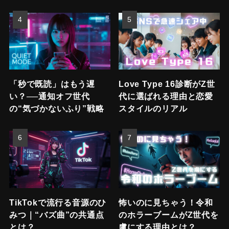
「秒で既読」はもう遅
Love Type 16診断がZ世
い？──通知オフ世代
代に選ばれる理由と恋愛
の“気づかないふり”戦略
スタイルのリアル
TikTokで流行る音源のひ
怖いのに見ちゃう！令和
みつ｜“バズ曲”の共通点
のホラーブームがZ世代を
とは？
虜にする理由とは？