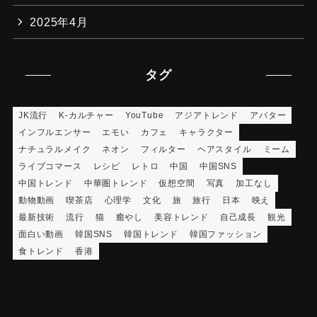
2025年4月
タグ
JK流行
K-カルチャー
YouTube
アジアトレンド
アバター
インフルエンサー
エモい
カフェ
キャラクター
ナチュラルメイク
ネオン
フィルター
ヘアスタイル
ミーム
ライブコマース
レシピ
レトロ
中国
中国SNS
中国トレンド
中華圏トレンド
仮想空間
写真
加工なし
動物動画
喫茶店
心理学
文化
旅
旅行
日本
映え
最新技術
流行
猫
癒やし
美容トレンド
自己成長
観光
面白い動画
韓国SNS
韓国トレンド
韓国ファッション
食トレンド
香港