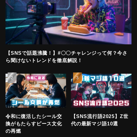
【SNSで話題沸騰！】#〇〇チャレンジって何？今さ
ら聞けないトレンドを徹底解説！
令和に復活したシール交
【SNS流行語2025】Z世
換がもたらすピース文化
代の最新マジ語10選
の再燃