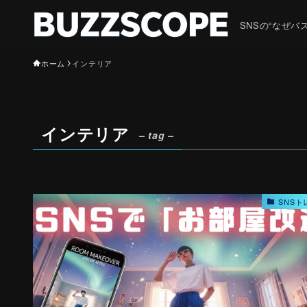
SNSの“なぜ
ホーム
インテリア
インテリア
– tag –
SNSト